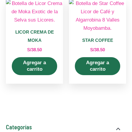
LICOR CREMA DE
MOKA
STAR COFFEE
S/
38.50
S/
38.50
Agregar a
Agregar a
carrito
carrito
3
8
1
1
2
2
Categorías
p
p
2
p
3
p