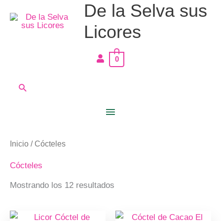
De la Selva sus
Ir
Menú
al
Licores
principal
contenido
0
Buscar
Inicio
/ Cócteles
Cócteles
Mostrando los 12 resultados