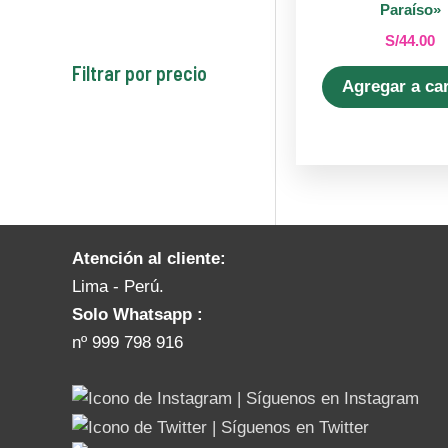
Paraíso»
s
s
o
o
s
S/
44.00
s
s
Filtrar por precio
Agregar a car
Atención al cliente:
Lima - Perú.
Solo Whatsapp :
nº 999 798 916