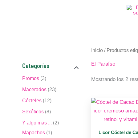
Ir
al
contenido
Inicio
/ Productos eti
3
8
1
1
2
2
El Paraíso
Categorías
p
p
2
p
3
p
r
r
p
r
p
r
Promos
3
Mostrando los 2 res
o
o
r
o
r
o
Macerados
23
d
d
o
d
o
d
Cócteles
12
u
u
d
u
d
u
Sexóticos
8
c
c
u
c
u
c
Y algo mas ...
2
t
t
c
t
c
t
Licor Cóctel de C
Mapachos
1
o
o
t
o
t
o