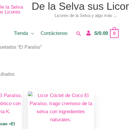
De la Selva sus Lico
Licores de la Selva y algo más ...
Buscar
Tienda
Contáctenos
S/
0.00
0
quetados “El Paraíso”
ultados
acao «El