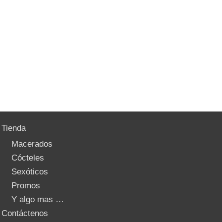
Tienda
Macerados
Cócteles
Sexóticos
Promos
Y algo mas …
Contáctenos