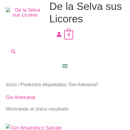
De la Selva sus
Ir
Menú
al
Licores
principal
contenido
0
Buscar
Inicio
/ Productos etiquetados “Gin Artesanal”
Gin Artesanal
Mostrando el único resultado