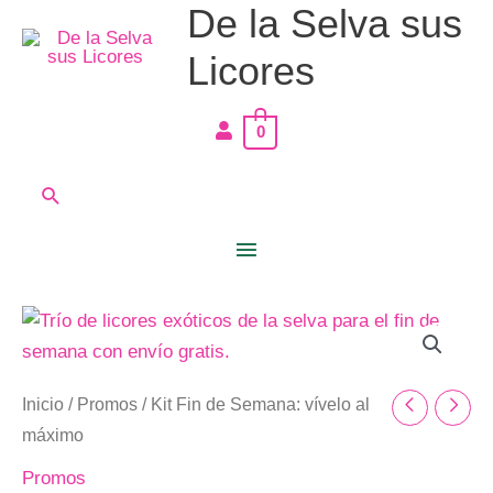
De la Selva sus
Ir
Menú
al
Licores
principal
contenido
0
Buscar
Kit
Fin
de
Inicio
/
Promos
/ Kit Fin de Semana: vívelo al
Semana:
máximo
vívelo
al
Promos