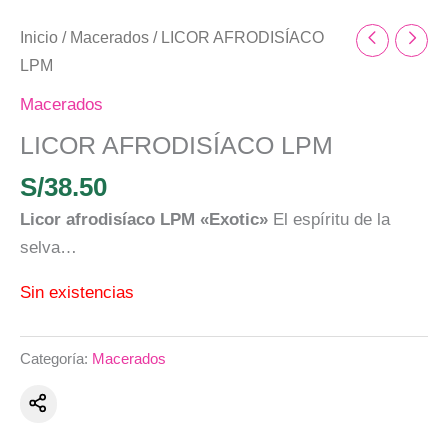
Inicio
/
Macerados
/ LICOR AFRODISÍACO
LPM
Macerados
LICOR AFRODISÍACO LPM
S/
38.50
Licor afrodisíaco LPM
«Exotic»
El espíritu de la
selva…
Sin existencias
Categoría:
Macerados