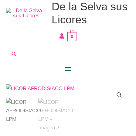
De la Selva sus
Ir
Menú
al
Licores
principal
contenido
0
Buscar