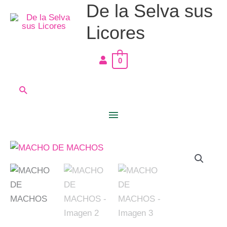
De la Selva sus
Ir
Menú
al
Licores
principal
contenido
0
Buscar