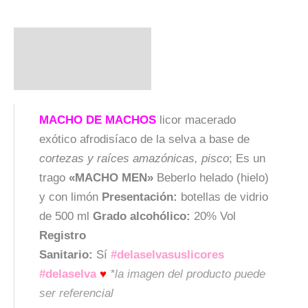
Descripción
Valoraciones (0)
MACHO DE MACHOS
licor macerado
exótico afrodisíaco de la selva a base de
cortezas y raíces amazónicas, pisco
; Es un
trago
«MACHO MEN»
Beberlo helado (hielo)
y con limón
Presentación:
botellas de vidrio
de 500 ml
Grado alcohólico:
20% Vol
Registro
Sanitario:
Sí
#delaselvasuslicores
#delaselva
♥
*la imagen del producto puede
ser referencial