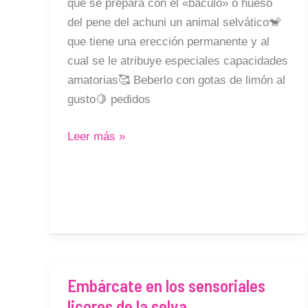
que se prepara con el «báculo» o hueso
del pene del achuni un animal selvático🐒
que tiene una erección permanente y al
cual se le atribuye especiales capacidades
amatorias🥰 Beberlo con gotas de limón al
gusto🍋 pedidos
Leer más »
Embárcate en los sensoriales
Embárcate
licores de la selva
en