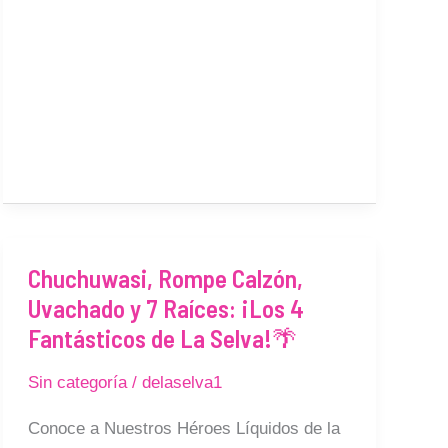
Chuchuwasi, Rompe Calzón,
Chuchuwasi,
Uvachado y 7 Raíces: ¡Los 4
Rompe
Calzón,
Fantásticos de La Selva!🌴
Uvachado
Sin categoría
/
delaselva1
y
7
Conoce a Nuestros Héroes Líquidos de la
Raíces: