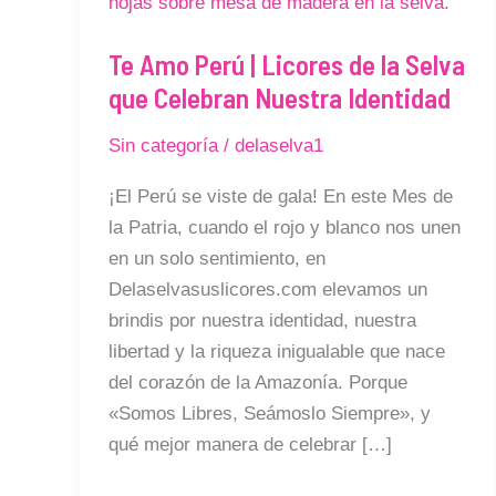
|
Licores
Te Amo Perú | Licores de la Selva
de
que Celebran Nuestra Identidad
la
Selva
Sin categoría
/
delaselva1
que
Celebran
¡El Perú se viste de gala! En este Mes de
Nuestra
la Patria, cuando el rojo y blanco nos unen
Identidad
en un solo sentimiento, en
Delaselvasuslicores.com elevamos un
brindis por nuestra identidad, nuestra
libertad y la riqueza inigualable que nace
del corazón de la Amazonía. Porque
«Somos Libres, Seámoslo Siempre», y
qué mejor manera de celebrar […]