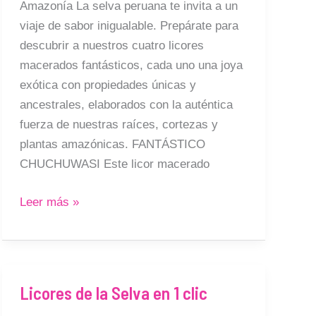
Amazonía La selva peruana te invita a un
¡Los
viaje de sabor inigualable. Prepárate para
4
descubrir a nuestros cuatro licores
Fantásticos
macerados fantásticos, cada uno una joya
de
exótica con propiedades únicas y
La
ancestrales, elaborados con la auténtica
Selva!
fuerza de nuestras raíces, cortezas y
🌴
plantas amazónicas. FANTÁSTICO
CHUCHUWASI Este licor macerado
Leer más »
Licores de la Selva en 1 clic
Licores
de