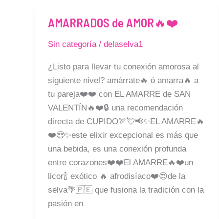
AMARRADOS de AMOR🔥❤️
AMARRADOS
de
Sin categoría
/
delaselva1
AMOR
🔥
¿Listo para llevar tu conexión amorosa al
❤️
siguiente nivel? amárrate🔥 ó amarra🔥 a
tu pareja❤️❤️ con EL AMARRE de SAN
VALENTÍN🔥❤️🔒 una recomendación
directa de CUPIDO🏹💘📢✨EL AMARRE🔥
❤️😍✨este elixir excepcional es más que
una bebida, es una conexión profunda
entre corazones❤️❤️El AMARRE🔥❤️un
licor🍾 exótico 🔥 afrodisíaco❤️😍de la
selva🌴🇵🇪 que fusiona la tradición con la
pasión en