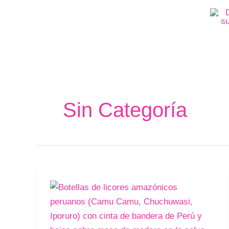
Ir
al
contenido
Sin Categoría
Te
Amo
Perú