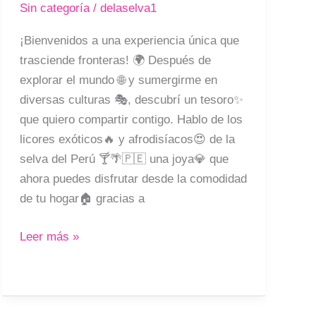
Sin categoría
/
delaselva1
la
Selva
¡Bienvenidos a una experiencia única que
en
trasciende fronteras! 🌍 Después de
1
explorar el mundo 🌐 y sumergirme en
clic
diversas culturas 🎭, descubrí un tesoro✨
que quiero compartir contigo. Hablo de los
licores exóticos🔥 y afrodisíacos😍 de la
selva del Perú 🍸🌴🇵🇪 una joya💎 que
ahora puedes disfrutar desde la comodidad
de tu hogar🏠 gracias a
Leer más »