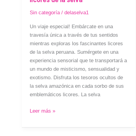
los
Sin categoría
/
delaselva1
sensoriales
licores
Un viaje especial! Embárcate en una
de
travesía única a través de tus sentidos
la
mientras exploras los fascinantes licores
selva
de la selva peruana. Sumérgete en una
experiencia sensorial que te transportará a
un mundo de misticismo, sensualidad y
exotismo. Disfruta los tesoros ocultos de
la selva amazónica en cada sorbo de sus
emblemáticos licores. La selva
Leer más »