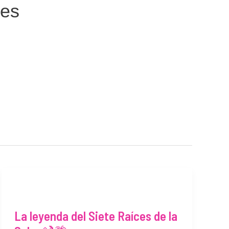
res
La
leyenda
La leyenda del Siete Raíces de la
del