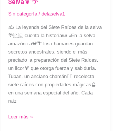
Selva🍹🌴
Siete
Raíces
Sin categoría
/
delaselva1
de
la
✍️ La leyenda del Siete Raíces de la selva
Selva
🌴🇵🇪 cuenta la historia📜 «En la selva
🍹
amazónica🐒🌴 los chamanes guardan
🌴
secretos ancestrales, siendo el más
preciado la preparación del Siete Raíces,
un licor🍹 que otorga fuerza y sabiduría.
Tupan, un anciano chamán🧙‍♂️ recolecta
siete raíces con propiedades mágicas🔮
en una semana especial del año. Cada
raíz
Leer más »