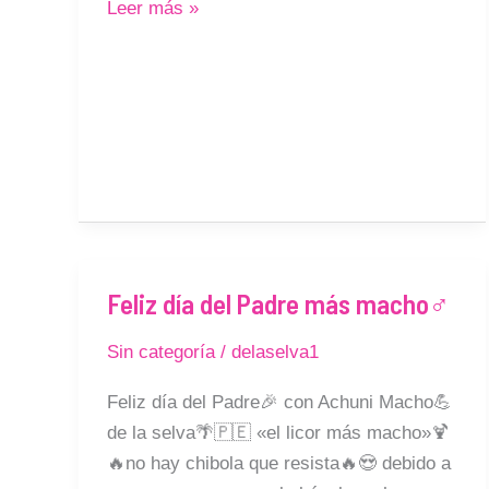
Leer más »
Feliz día del Padre más macho♂
Feliz
día
Sin categoría
/
delaselva1
del
Padre
Feliz día del Padre🎉 con Achuni Macho💪
más
de la selva🌴🇵🇪 «el licor más macho»🍹
macho♂
🔥no hay chibola que resista🔥😍 debido a