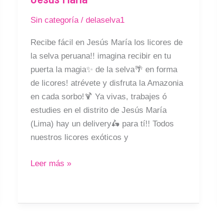
la
Sin categoría
/
delaselva1
Selva
Delivery
Recibe fácil en Jesús María los licores de
en
la selva peruana!! imagina recibir en tu
Jesús
puerta la magia✨ de la selva🌴 en forma
María
de licores! atrévete y disfruta la Amazonia
en cada sorbo!🍹 Ya vivas, trabajes ó
estudies en el distrito de Jesús María
(Lima) hay un delivery🛵 para tí!! Todos
nuestros licores exóticos y
Leer más »