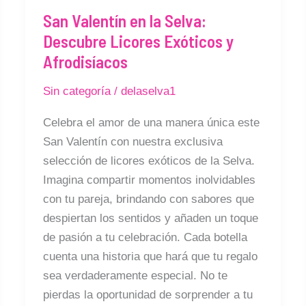
la
San Valentín en la Selva:
Selva:
Descubre Licores Exóticos y
Descubre
Afrodisíacos
Licores
Exóticos
Sin categoría
/
delaselva1
y
Afrodisíacos
Celebra el amor de una manera única este
San Valentín con nuestra exclusiva
selección de licores exóticos de la Selva.
Imagina compartir momentos inolvidables
con tu pareja, brindando con sabores que
despiertan los sentidos y añaden un toque
de pasión a tu celebración. Cada botella
cuenta una historia que hará que tu regalo
sea verdaderamente especial. No te
pierdas la oportunidad de sorprender a tu