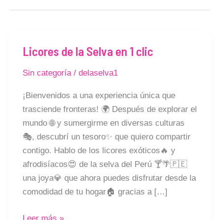
Licores de la Selva en 1 clic
Licores
de
Sin categoría
/
delaselva1
la
Selva
¡Bienvenidos a una experiencia única que
en
trasciende fronteras! 🌍 Después de explorar el
1
mundo 🌐 y sumergirme en diversas culturas
clic
🎭, descubrí un tesoro✨ que quiero compartir
contigo. Hablo de los licores exóticos🔥 y
afrodisíacos😍 de la selva del Perú 🍸🌴🇵🇪
una joya💎 que ahora puedes disfrutar desde la
comodidad de tu hogar🏠 gracias a […]
Leer más »