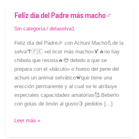
Feliz día del Padre más macho♂
Feliz
día
Sin categoría
/
delaselva1
del
Padre
Feliz día del Padre🎉 con Achuni Macho💪de la
más
selva🌴🇵🇪 «el licor más macho»🍹🔥no hay
macho♂
chibola que resista🔥😍 debido a que se
prepara con el «báculo» o hueso del pene del
achuni un animal selvático🐒que tiene una
erección permanente y al cual se le atribuye
especiales capacidades amatorias🥰 Beberlo
con gotas de limón al gusto🍋 pedidos […]
Leer más »