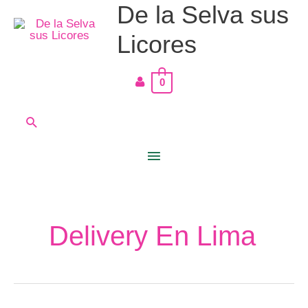
De la Selva sus
Ir
Menú
al
Licores
principal
contenido
0
Buscar
Delivery En Lima