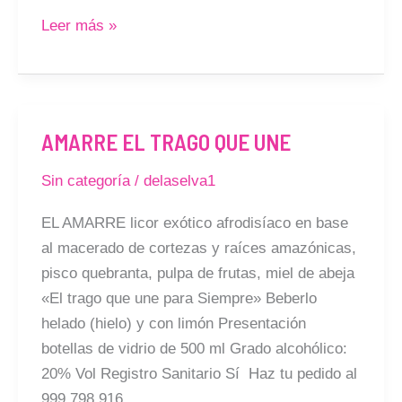
Leer más »
AMARRE EL TRAGO QUE UNE
AMARRE
EL
Sin categoría
/
delaselva1
TRAGO
QUE
EL AMARRE licor exótico afrodisíaco en base
UNE
al macerado de cortezas y raíces amazónicas,
pisco quebranta, pulpa de frutas, miel de abeja
«El trago que une para Siempre» Beberlo
helado (hielo) y con limón Presentación
botellas de vidrio de 500 ml Grado alcohólico:
20% Vol Registro Sanitario Sí Haz tu pedido al
999 798 916