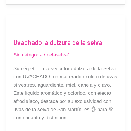
Uvachado
la
Uvachado la dulzura de la selva
dulzura
de
Sin categoría
/
delaselva1
la
selva
Sumérgete en la seductora dulzura de la Selva
con UVACHADO, un macerado exótico de uvas
silvestres, aguardiente, miel, canela y clavo.
Este líquido aromático y colorido, con efecto
afrodisíaco, destaca por su exclusividad con
uvas de la selva de San Martín, es 👌 para 🥂
con encanto y distinción