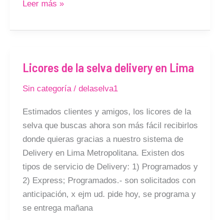
Leer más »
Licores de la selva delivery en Lima
Licores
de
Sin categoría
/
delaselva1
la
selva
Estimados clientes y amigos, los licores de la
delivery
selva que buscas ahora son más fácil recibirlos
en
donde quieras gracias a nuestro sistema de
Lima
Delivery en Lima Metropolitana. Existen dos
tipos de servicio de Delivery: 1) Programados y
2) Express; Programados.- son solicitados con
anticipación, x ejm ud. pide hoy, se programa y
se entrega mañana