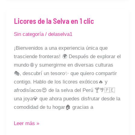
Licores de la Selva en 1 clic
Licores
de
Sin categoría
/
delaselva1
la
Selva
¡Bienvenidos a una experiencia única que
en
trasciende fronteras! 🌍 Después de explorar el
1
mundo 🌐 y sumergirme en diversas culturas
clic
🎭, descubrí un tesoro✨ que quiero compartir
contigo. Hablo de los licores exóticos🔥 y
afrodisíacos😍 de la selva del Perú 🍸🌴🇵🇪
una joya💎 que ahora puedes disfrutar desde la
comodidad de tu hogar🏠 gracias a
Leer más »