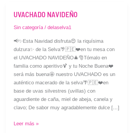
UVACHADO NAVIDEÑO
UVACHADO
NAVIDEÑO
Sin categoría
/
delaselva1
📢✨Esta Navidad disfruta😍 la riquísima
dulzura✨ de la Selva🌴🇵🇪❤️en tu mesa con
el UVACHADO NAVIDEÑO🎄🎅Tómalo en
familia como aperitivo🍹 y tu Noche Buena❤️
será más buena🤩 nuestro UVACHADO es un
auténtico macerado de la selva🌴🇵🇪❤️en
base de uvas silvestres (uvillas) con
aguardiente de caña, miel de abeja, canela y
clavo; De sabor muy agradablemente dulce […]
Leer más »