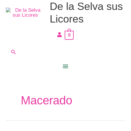
De la Selva sus
Ir
Menú
al
Licores
principal
contenido
0
Buscar
Macerado