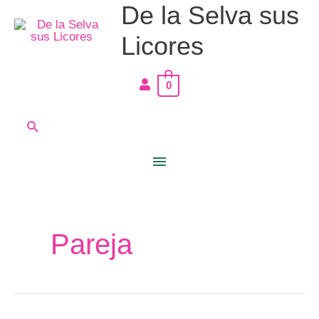
De la Selva sus
Ir
Menú
al
Licores
principal
contenido
0
Buscar
Pareja