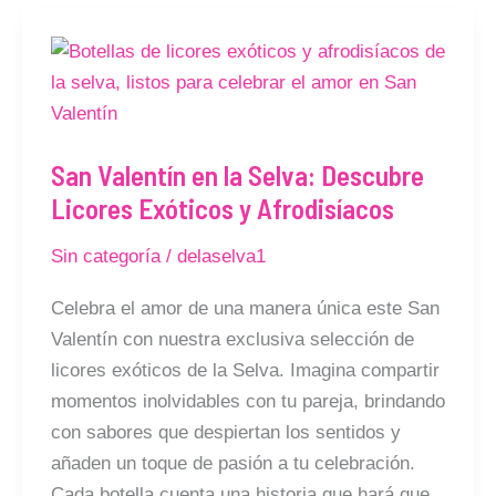
San
Valentín
en
la
San Valentín en la Selva: Descubre
Selva:
Licores Exóticos y Afrodisíacos
Descubre
Licores
Sin categoría
/
delaselva1
Exóticos
y
Celebra el amor de una manera única este San
Afrodisíacos
Valentín con nuestra exclusiva selección de
licores exóticos de la Selva. Imagina compartir
momentos inolvidables con tu pareja, brindando
con sabores que despiertan los sentidos y
añaden un toque de pasión a tu celebración.
Cada botella cuenta una historia que hará que