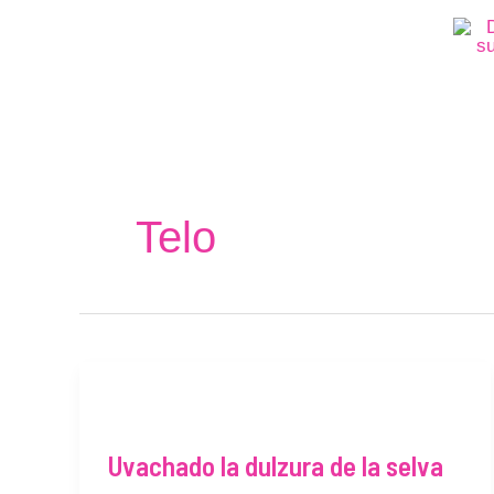
Ir
al
contenido
Telo
Uvachado
la
Uvachado la dulzura de la selva
dulzura