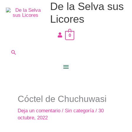
De la Selva sus
Ir
Menú
al
Licores
principal
contenido
0
Buscar
Cóctel de Chuchuwasi
Deja un comentario
/
Sin categoría
/
30
octubre, 2022